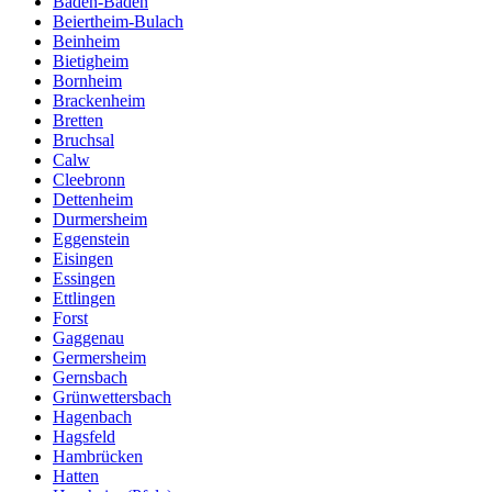
Baden-Baden
Beiertheim-Bulach
Beinheim
Bietigheim
Bornheim
Brackenheim
Bretten
Bruchsal
Calw
Cleebronn
Dettenheim
Durmersheim
Eggenstein
Eisingen
Essingen
Ettlingen
Forst
Gaggenau
Germersheim
Gernsbach
Grünwettersbach
Hagenbach
Hagsfeld
Hambrücken
Hatten