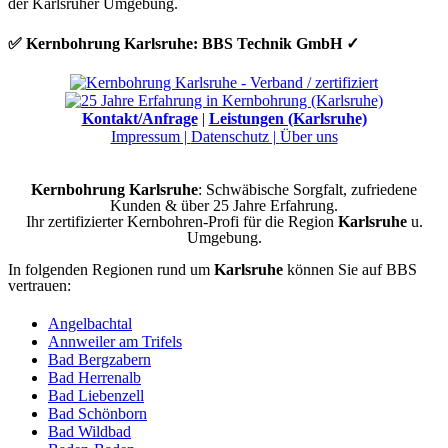
der Karlsruher Umgebung.
✅ Kernbohrung Karlsruhe: BBS Technik GmbH ✓
Kontakt/Anfrage
|
Leistungen (Karlsruhe)
Impressum |
Datenschutz |
Über uns
Kernbohrung Karlsruhe
: Schwäbische Sorgfalt, zufriedene
Kunden & über 25 Jahre Erfahrung.
Ihr zertifizierter Kernbohren-Profi für die Region
Karlsruhe
u.
Umgebung.
In folgenden Regionen rund um
Karlsruhe
können Sie auf BBS
vertrauen:
Angelbachtal
Annweiler am Trifels
Bad Bergzabern
Bad Herrenalb
Bad Liebenzell
Bad Schönborn
Bad Wildbad