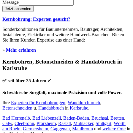
Message
Jetzt absenden
Kernbohrung: Experten gesucht?
Sonderkonditionen für Bauunternehmen, Bauträger, Architekten,
Installateure, Elektriker und weitere Handwerk-Branchen. Bieten
Sie Ihren Kunden Expertise aus einer Hand:
»
Mehr erfahren
Kernbohren, Betonschneiden & Handabbruch in
Karlsruhe
✅ seit über 25 Jahren ✓
Schwäbische Sorgfalt, maximale Präzision und volle Power.
Ihre
Experten für Kernbohrungen
,
Wanddurchbruch
,
Betonschneiden
u.
Handabbruch
in
Karlsruhe
,
Bad Herrenalb
,
Bad Liebenzell
,
Baden-Baden
,
Bruchsal
,
Bretten
,
Calw
,
Cleebronn
,
Pforzheim
,
Rastatt
,
Mühlacker
,
Stuttgart
,
Wörth
am Rhein
,
Germersheim
,
Gaggenau
,
Maulbronn
und
weitere Orte
in