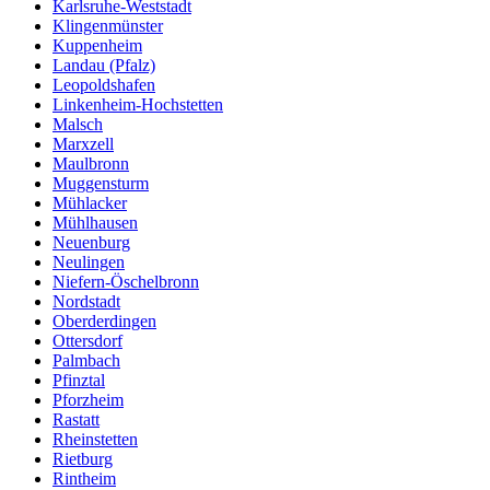
Karlsruhe-Weststadt
Klingenmünster
Kuppenheim
Landau (Pfalz)
Leopoldshafen
Linkenheim-Hochstetten
Malsch
Marxzell
Maulbronn
Muggensturm
Mühlacker
Mühlhausen
Neuenburg
Neulingen
Niefern-Öschelbronn
Nordstadt
Oberderdingen
Ottersdorf
Palmbach
Pfinztal
Pforzheim
Rastatt
Rheinstetten
Rietburg
Rintheim