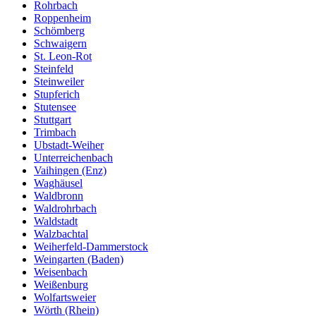
Rohrbach
Roppenheim
Schömberg
Schwaigern
St. Leon-Rot
Steinfeld
Steinweiler
Stupferich
Stutensee
Stuttgart
Trimbach
Ubstadt-Weiher
Unterreichenbach
Vaihingen (Enz)
Waghäusel
Waldbronn
Waldrohrbach
Waldstadt
Walzbachtal
Weiherfeld-Dammerstock
Weingarten (Baden)
Weisenbach
Weißenburg
Wolfartsweier
Wörth (Rhein)