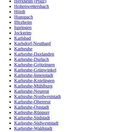
Herxheim (Pfalz)
Hohenwettersbach
Hördt
Hunspach
Iffezheim
Ispringen
Jockgrim
Karlsbad
Karlsdorf-Neuthard
Karlsruhe
Karlsruhe-Daxlanden
Karlsruhe-Durlach
Karlsruhe-Grötzingen
Karlsruhe-Grünwinkel
Karlsruhe-Innenstadt
Karlsruhe-Knielingen
Karlsruhe-Mühlburg
Karlsruhe-Neureut
Karlsruhe-Nordweststadt
Karlsruhe-Oberreut
Karlsruhe-Oststadt
Karlsruhe-Rüppurr
Karlsruhe-Südstadt
Karlsruhe-Südweststadt
Karlsruhe-Waldstadt