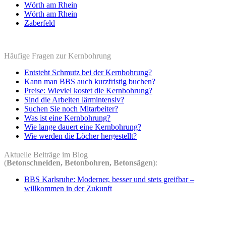
Wörth am Rhein
Wörth am Rhein
Zaberfeld
Häufige Fragen zur Kernbohrung
Entsteht Schmutz bei der Kernbohrung?
Kann man BBS auch kurzfristig buchen?
Preise: Wieviel kostet die Kernbohrung?
Sind die Arbeiten lärmintensiv?
Suchen Sie noch Mitarbeiter?
Was ist eine Kernbohrung?
Wie lange dauert eine Kernbohrung?
Wie werden die Löcher hergestellt?
Aktuelle Beiträge im Blog
(
Betonschneiden, Betonbohren, Betonsägen
):
BBS Karlsruhe: Moderner, besser und stets greifbar –
willkommen in der Zukunft