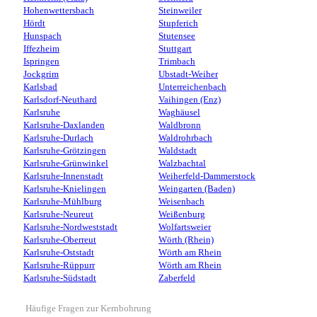
Hohenwettersbach
Steinweiler
Hördt
Stupferich
Hunspach
Stutensee
Iffezheim
Stuttgart
Ispringen
Trimbach
Jockgrim
Ubstadt-Weiher
Karlsbad
Unterreichenbach
Karlsdorf-Neuthard
Vaihingen (Enz)
Karlsruhe
Waghäusel
Karlsruhe-Daxlanden
Waldbronn
Karlsruhe-Durlach
Waldrohrbach
Karlsruhe-Grötzingen
Waldstadt
Karlsruhe-Grünwinkel
Walzbachtal
Karlsruhe-Innenstadt
Weiherfeld-Dammerstock
Karlsruhe-Knielingen
Weingarten (Baden)
Karlsruhe-Mühlburg
Weisenbach
Karlsruhe-Neureut
Weißenburg
Karlsruhe-Nordweststadt
Wolfartsweier
Karlsruhe-Oberreut
Wörth (Rhein)
Karlsruhe-Oststadt
Wörth am Rhein
Karlsruhe-Rüppurr
Wörth am Rhein
Karlsruhe-Südstadt
Zaberfeld
Häufige Fragen zur Kernbohrung