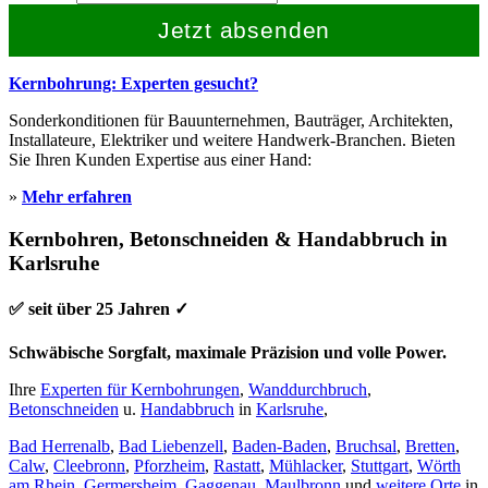
Jetzt absenden
Kernbohrung: Experten gesucht?
Sonderkonditionen für Bauunternehmen, Bauträger, Architekten,
Installateure, Elektriker und weitere Handwerk-Branchen. Bieten
Sie Ihren Kunden Expertise aus einer Hand:
»
Mehr erfahren
Kernbohren, Betonschneiden & Handabbruch in
Karlsruhe
✅ seit über 25 Jahren ✓
Schwäbische Sorgfalt, maximale Präzision und volle Power.
Ihre
Experten für Kernbohrungen
,
Wanddurchbruch
,
Betonschneiden
u.
Handabbruch
in
Karlsruhe
,
Bad Herrenalb
,
Bad Liebenzell
,
Baden-Baden
,
Bruchsal
,
Bretten
,
Calw
,
Cleebronn
,
Pforzheim
,
Rastatt
,
Mühlacker
,
Stuttgart
,
Wörth
am Rhein
,
Germersheim
,
Gaggenau
,
Maulbronn
und
weitere Orte
in