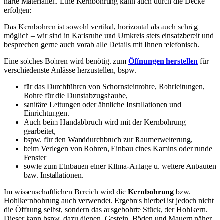
harte Materialien. Eine Kernbohrung kann auch durch die Decke
erfolgen:
Das Kernbohren ist sowohl vertikal, horizontal als auch schräg
möglich – wir sind in Karlsruhe und Umkreis stets einsatzbereit und
besprechen gerne auch vorab alle Details mit Ihnen telefonisch.
Eine solches Bohren wird benötigt zum
Öffnungen herstellen
für
verschiedenste Anlässe herzustellen, bspw.
für das Durchführen von Schornsteinrohre, Rohrleitungen,
Rohre für die Dunstabzugshaube,
sanitäre Leitungen oder ähnliche Installationen und
Einrichtungen.
Auch beim Handabbruch wird mit der Kernbohrung
gearbeitet,
bspw. für den Wanddurchbruch zur Raumerweiterung,
beim Verlegen von Rohren, Einbau eines Kamins oder runde
Fenster
sowie zum Einbauen einer Klima-Anlage u. weitere Anbauten
bzw. Installationen.
Im wissenschaftlichen Bereich wird die
Kernbohrung
bzw.
Hohlkernbohrung auch verwendet. Ergebnis hierbei ist jedoch nicht
die Öffnung selbst, sondern das ausgebohrte Stück, der Hohlkern.
Dieser kann bspw. dazu dienen, Gestein, Böden und Mauern näher