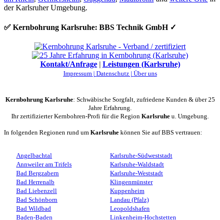
der Karlsruher Umgebung.
✅ Kernbohrung Karlsruhe: BBS Technik GmbH ✓
Kontakt/Anfrage
|
Leistungen (Karlsruhe)
Impressum |
Datenschutz |
Über uns
Kernbohrung Karlsruhe
: Schwäbische Sorgfalt, zufriedene Kunden & über 25
Jahre Erfahrung.
Ihr zertifizierter Kernbohren-Profi für die Region
Karlsruhe
u. Umgebung.
In folgenden Regionen rund um
Karlsruhe
können Sie auf BBS vertrauen:
Angelbachtal
Karlsruhe-Südweststadt
Annweiler am Trifels
Karlsruhe-Waldstadt
Bad Bergzabern
Karlsruhe-Weststadt
Bad Herrenalb
Klingenmünster
Bad Liebenzell
Kuppenheim
Bad Schönborn
Landau (Pfalz)
Bad Wildbad
Leopoldshafen
Baden-Baden
Linkenheim-Hochstetten