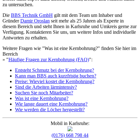
zu untersuchen.
Die
BBS Technik GmbH
gilt mit dem Team um Inhaber und
Gründer
Damir Oroslan
seit mehr als 25 Jahren als Experte in
diesem Bereich und steht Ihnen in Karlsruhe und Umkreis gerne zur
Verfügung. Kontaktieren Sie uns, um weitere Infos und individuelle
Antworten zu erhalten.
Weitere Fragen wie "Was ist eine Kernbohrung?" finden Sie hier im
Bereich
» "
Häufige Fragen zur Kernbohrung (FAQ)
":
Entsteht Schmutz bei der Kernbohrung?
Kann man BBS auch kurzfristig buchen?
Preise: Wieviel kostet die Kernbohrung?
Sind die Arbeiten lärmintensiv?
Suchen Sie noch Mitarbeiter?
Was ist eine Kernbohrung?
Wie lange dauert eine Kernbohrung?
Wie werden die Löcher hergestellt?
Mobil in Karlsruhe:
(0176) 668 798 44