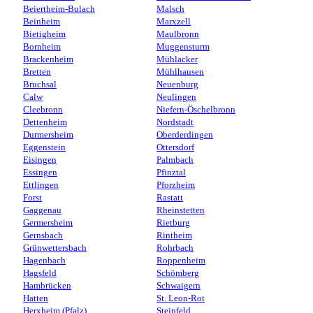
Beiertheim-Bulach
Malsch
Beinheim
Marxzell
Bietigheim
Maulbronn
Bornheim
Muggensturm
Brackenheim
Mühlacker
Bretten
Mühlhausen
Bruchsal
Neuenburg
Calw
Neulingen
Cleebronn
Niefern-Öschelbronn
Dettenheim
Nordstadt
Durmersheim
Oberderdingen
Eggenstein
Ottersdorf
Eisingen
Palmbach
Essingen
Pfinztal
Ettlingen
Pforzheim
Forst
Rastatt
Gaggenau
Rheinstetten
Germersheim
Rietburg
Gernsbach
Rintheim
Grünwettersbach
Rohrbach
Hagenbach
Roppenheim
Hagsfeld
Schömberg
Hambrücken
Schwaigern
Hatten
St. Leon-Rot
Herxheim (Pfalz)
Steinfeld