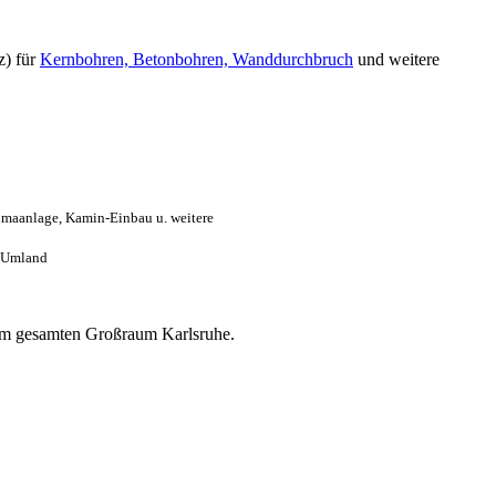
z) für
Kernbohren, Betonbohren, Wanddurchbruch
und weitere
imaanlage, Kamin-Einbau u. weitere
. Umland
s im gesamten Großraum Karlsruhe.