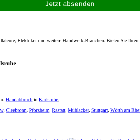
Jetzt absenden
allateure, Elektriker und weitere Handwerk-Branchen. Bieten Sie Ihren
lsruhe
u.
Handabbruch
in
Karlsruhe
,
lw
,
Cleebronn
,
Pforzheim
,
Rastatt
,
Mühlacker
,
Stuttgart
,
Wörth am Rhe