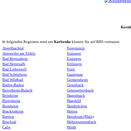
Kernb
In folgenden Regionen rund um
Karlsruhe
können Sie auf BBS vertrauen:
Angelbachtal
Eggenstein
Annweiler am Trifels
Eisingen
Bad Bergzabern
Essingen
Bad Herrenalb
Ettlingen
Bad Liebenzell
Forst
Bad Schönborn
Gaggenau
Bad Wildbad
Germersheim
Baden-Baden
Gernsbach
Beiertheim-Bulach
Grünwettersbach
Beinheim
Hagenbach
Bietigheim
Hagsfeld
Bornheim
Hambrücken
Brackenheim
Hatten
Bretten
Herxheim (Pfalz)
Bruchsal
Hohenwettersbach
Calw
Hördt