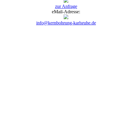
zur Anfrage
eMail-Adresse:
info@kernbohrung-karlsruhe.de