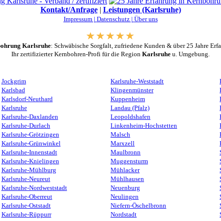
Kontakt/Anfrage
|
Leistungen (Karlsruhe)
Impressum |
Datenschutz |
Über uns
ohrung Karlsruhe
: Schwäbische Sorgfalt, zufriedene Kunden & über 25 Jahre Erf
Ihr zertifizierter Kernbohren-Profi für die Region
Karlsruhe
u. Umgebung.
Jockgrim
Karlsruhe-Weststadt
Karlsbad
Klingenmünster
Karlsdorf-Neuthard
Kuppenheim
Karlsruhe
Landau (Pfalz)
Karlsruhe-Daxlanden
Leopoldshafen
Karlsruhe-Durlach
Linkenheim-Hochstetten
Karlsruhe-Grötzingen
Malsch
Karlsruhe-Grünwinkel
Marxzell
Karlsruhe-Innenstadt
Maulbronn
Karlsruhe-Knielingen
Muggensturm
Karlsruhe-Mühlburg
Mühlacker
Karlsruhe-Neureut
Mühlhausen
Karlsruhe-Nordweststadt
Neuenburg
Karlsruhe-Oberreut
Neulingen
Karlsruhe-Oststadt
Niefern-Öschelbronn
Karlsruhe-Rüppurr
Nordstadt