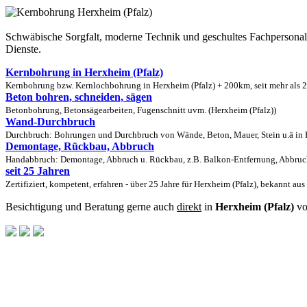
Schwäbische Sorgfalt, moderne Technik und geschultes Fachpersona
Dienste.
Kernbohrung in Herxheim (Pfalz)
Kernbohrung bzw. Kernlochbohrung in Herxheim (Pfalz) + 200km, seit mehr als 2
Beton bohren, schneiden, sägen
Betonbohrung, Betonsägearbeiten, Fugenschnitt uvm. (Herxheim (Pfalz))
Wand-Durchbruch
Durchbruch: Bohrungen und Durchbruch von Wände, Beton, Mauer, Stein u.ä in H
Demontage, Rückbau, Abbruch
Handabbruch: Demontage, Abbruch u. Rückbau, z.B. Balkon-Entfernung, Abbruch 
seit 25 Jahren
Zertifiziert, kompetent, erfahren - über 25 Jahre für Herxheim (Pfalz), bekannt au
Besichtigung und Beratung gerne auch
direkt
in
Herxheim (Pfalz)
vo