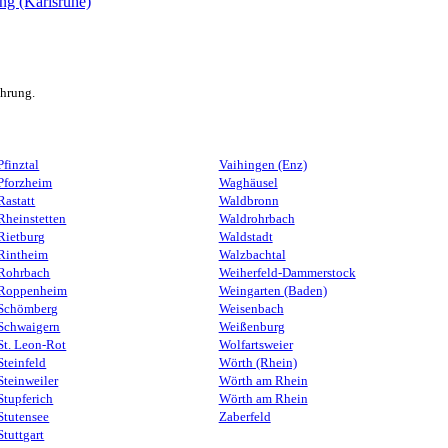
ahrung.
Pfinztal
Vaihingen (Enz)
Pforzheim
Waghäusel
Rastatt
Waldbronn
Rheinstetten
Waldrohrbach
Rietburg
Waldstadt
Rintheim
Walzbachtal
Rohrbach
Weiherfeld-Dammerstock
Roppenheim
Weingarten (Baden)
Schömberg
Weisenbach
Schwaigern
Weißenburg
St. Leon-Rot
Wolfartsweier
Steinfeld
Wörth (Rhein)
Steinweiler
Wörth am Rhein
Stupferich
Wörth am Rhein
Stutensee
Zaberfeld
Stuttgart